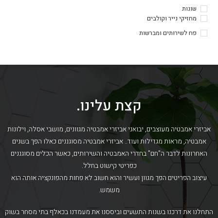
שונות
מחזיקי נייר וקולבים
פח לשירותים ומברשות
קצת עלינו.
אביזרי אמבטיה מעוצבים, יבואני אביזרי אמבטיה מגוונים, מושבי אסלה, וילונות
אמבטיה, מראות מגדילות ועוד.. אביזרי אמבטיה מסוגננים כאלו הפך בשנים
האחרונות לדבר ה"חם" בחדרי האמבטיה והשירותים, כאשר הכלים מסוגננים
כפריטי קישוט בחלל.
עיצוב הפריטים הפך מגוון ועשיר והוא חשוב לא פחות מהפונקציה אותה הוא
משמש.
התחלנו את דרכנו בשנות התשעים וביססנו את מעמדנו בכאלף בתי מסחר בשוק