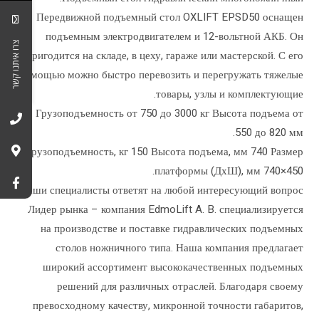
Передвижной подъемный стол OXLIFT EPSD50 оснащен
подъемным электродвигателем и 12-вольтной АКБ. Он
צרו איתנו קשר
пригодится на складе, в цеху, гараже или мастерской. С его
помощью можно быстро перевозить и перегружать тяжелые
товары, узлы и комплектующие.
Грузоподъемность от 750 до 3000 кг Высота подъема от
550 до 820 мм.
Грузоподъемность, кг 150 Высота подъема, мм 740 Размер
платформы (ДхШ), мм 740×450.
Наши специалисты ответят на любой интересующий вопрос.
Лидер рынка – компания EdmoLift A. B. специализируется
на производстве и поставке гидравлических подъемных
столов ножничного типа. Наша компания предлагает
широкий ассортимент высококачественных подъемных
решений для различных отраслей. Благодаря своему
превосходному качеству, микронной точности габаритов,