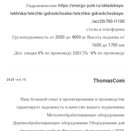
Гидравлические
https://energo-pole.ru/skladskaya-
tekhnika/telezhki-gidravlicheskie/telezhka-gidravlicheskaya-
acr20r700-l1100/
столы и платформы.
Грузоподъемность от 2000 до 4000 кг Высота подъема от
1600 до 1700 мм.
Доп. скидка 6% по промокоду ШЕСТЬ -6% по промокоду.
ThomasCoini
15 מאי 2025
Наш большой опыт в проектировании и производстве
гарантирует надежность и качество вашего подъемника.
Металлообрабатывающее оборудование
Деревообрабатывающее оборудование Оборудование для
производства мебели Фрезерное оборудование с ЧПУ