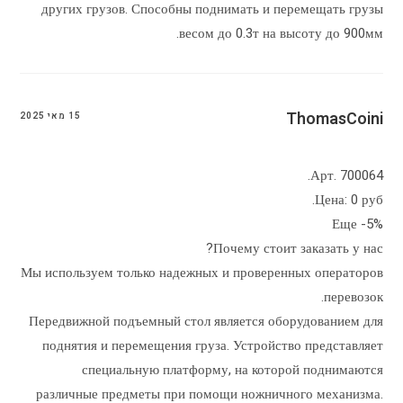
других грузов. Способны поднимать и перемещать грузы
весом до 0.3т на высоту до 900мм.
ThomasCoini
15 מאי 2025
Арт. 700064.
Цена: 0 руб.
Еще -5%
Почему стоит заказать у нас?
Мы используем только надежных и проверенных операторов
перевозок.
Передвижной подъемный стол является оборудованием для
поднятия и перемещения груза. Устройство представляет
специальную платформу, на которой поднимаются
различные предметы при помощи ножничного механизма.