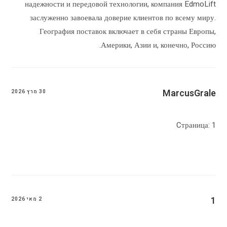
надежности и передовой технологии, компания EdmoLift
заслуженно завоевала доверие клиентов по всему миру.
География поставок включает в себя страны Европы,
Америки, Азии и, конечно, Россию.
MarcusGrale
30 מרץ 2026
Cтраница: 1
1
2 מאי 2026