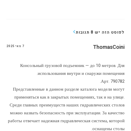
לפוסט הזה יש 8 תגובות
ThomasCoini
7 מאי 2025
Консольный грузовой подъемник — до 10 метров. Для
использования внутри и снаружи помещения.
Арт. 790782.
Представленные в данном разделе каталога модели могут
применяться как в закрытых помещениях, так и на улице.
Среди главных преимуществ наших гидравлических столов
можно назвать безопасность при эксплуатации. За качество
работы отвечает надежная гидравлическая система, которой
оснащены столы.