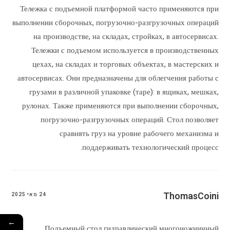
Тележка с подъемной платформой часто применяются при
выполнении сборочных, погрузочно-разгрузочных операций
на производстве, на складах, стройках, в автосервисах.
Тележки с подъемом используется в производственных
цехах, на складах и торговых объектах, в мастерских и
автосервисах. Они предназначены для облегчения работы с
грузами в различной упаковке (таре): в ящиках, мешках,
рулонах. Также применяются при выполнении сборочных,
погрузочно-разгрузочных операций. Стол позволяет
сравнять груз на уровне рабочего механизма и
поддерживать технологический процесс.
ThomasCoini
24 מאי 2025
←
Подъемный стол гидравлический многоножничный.