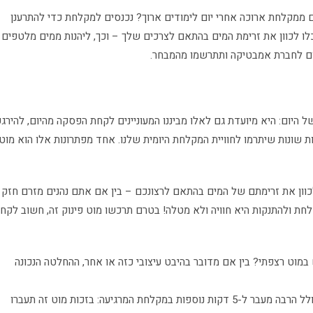
ם ממקלחת ארוכה אחרי יום לימודים ארוך? נכנסים למקלחת כדי להתרענן
כלו לכוון את זרימת המים בהתאם לצרכים שלך – וכך, ליהנות ממים מלטפים
היום לחברת אמבטיקה ותתרשמו מהמבחר.
 היום: היא מיועדת גם לאלו מביננו המעוניינים לקחת הפסקה מהיום, להירגע
ות שונות שיתרמו לחוויית המקלחת היומית שלנו. אחד מפתרונות אלו הוא מוט
לכוון את זרימתם של המים בהתאם לרצונכם – בין אם אתם נהנים מזרם חזק
קלחת ולהתנקות היא חוויה ולא מטלה! בטרם תרכשו מוט פינוק זה, חשוב לקח
במוט רצפתי? בין אם מדובר בהיבט עיצובי כזה או אחר, ההחלטה הנכונה
הרציונל העומד מאחורי מוט הפינוק כולל הרבה מעבר ל-5 דקות נוספות במקלחת המרגיעה: בזכות מוט זה תעברו