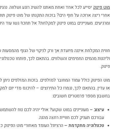
מוט פינוק
יסייע לכל אחד ואחת מאתנו להשיג רוגע ושלווה. נהני
אחרי ריצה ארוכה על חוף הים? בזכות התקנתו של מוט פינוק תו
ומרגיעים. מעוניינים במוט פינוק למקלחת? אל תחכו! גשו עוד 
חווית המקלחת איננה מיועדת אך ורק לניקוי של הגוף מהמסעות של
וליהנות מהמים החמימים והשלווים. בהתאם לכך, פותחו טכנולוגי
פינוק.
מוט הפינוק כולל עמוד המחובר למזלפים. בזכות המזלפים ניתן 
או עדין. בהתאם לכך, נגמרו כל התירוצים – להיכנס מדי יום למ
בחשבון מספר פרמטרים חשובים:
עיצוב –
מעוניינים במוט שקוע? אולי יהיה לכם נוח להשתמש 
עבורכם תעניק לכם חוויית רחצה מהנה.
טכנולוגיה מתקדמת –