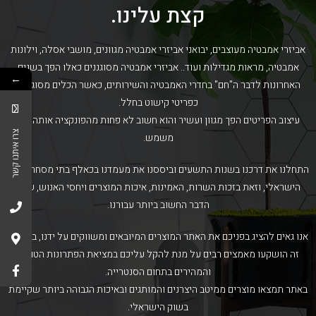
קצת עלינו.
אביזרי אמבטיה מעוצבים, יבואני אביזרי אמבטיה מגוונים, מושבי אסלה, וילונות
אמבטיה, מראות מגדילות ועוד.. אביזרי אמבטיה מסוגננים כאלו הפך בשנים
←
האחרונות לדבר ה"חם" בחדרי האמבטיה והשירותים, כאשר הכלים מסוגננים
כפריטי קישוט בחלל.
עיצוב הפריטים הפך מגוון ועשיר והוא חשוב לא פחות מהפונקציה אותה הוא
צרו איתנו קשר
משמש.
התחלנו את דרכנו בשנות התשעים וביססנו את מעמדנו בכאלף בתי מסחר בשוק
הישראלי, וזאת בזכות השרות, האמינות, איכות המוצרים ויחסי האנוש, שהם
הדבר החשוב ביותר עבורנו.
אנו גאים להציג בפניכם את האתר המוצרים המיובאים ומשווקים על ידנו, בקטלוג
זה הושקעו מאמצים רבים על מנת להקל עליכם במציאת הפתרונות הטובים
והמהירים בתחום הסנטרייה.
באתר תמצאו מוצרים ממיטב היצרנים והמותגים ובאיכות הגבוהה ביותר שקיימת
בשוק הישראלי.