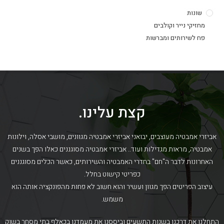
שונות
מחזיקי נייר וקולבים
פח לשירותים ומברשות
קצת עלינו.
אביזרי אמבטיה מעוצבים, יבואני אביזרי אמבטיה מגוונים, מושבי אסלה, וילונות
אמבטיה, מראות מגדילות ועוד.. אביזרי אמבטיה מסוגננים כאלו הפך בשנים
האחרונות לדבר ה"חם" בחדרי האמבטיה והשירותים, כאשר הכלים מסוגננים
כפריטי קישוט בחלל.
עיצוב הפריטים הפך מגוון ועשיר והוא חשוב לא פחות מהפונקציה אותה הוא
משמש.
התחלנו את דרכנו בשנות התשעים וביססנו את מעמדנו בכאלף בתי מסחר בשוק