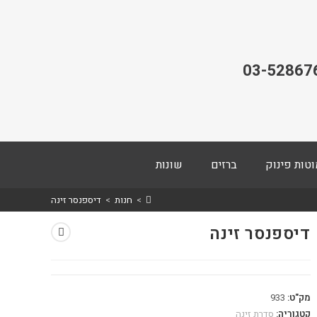
03-52867
וטות פינוק
ברזים
שונות
>
חנות
>
דיספנסר זינה
דיספנסר זינה
מק"ט:
933
קטגוריה:
סדרת זינה