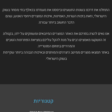
התחלנו את דרכנו בשנות התשעים וביססנו את מעמדנו בכאלף בתי מסחר בשוק
הישראלי, וזאת בזכות השרות, האמינות, איכות המוצרים ויחסי האנוש, שהם
הדבר החשוב ביותר עבורנו.
אנו גאים להציג בפניכם את האתר המוצרים המיובאים ומשווקים על ידנו, בקטלוג
זה הושקעו מאמצים רבים על מנת להקל עליכם במציאת הפתרונות הטובים
והמהירים בתחום הסנטרייה.
באתר תמצאו מוצרים ממיטב היצרנים והמותגים ובאיכות הגבוהה ביותר שקיימת
בשוק הישראלי.
קטגוריות