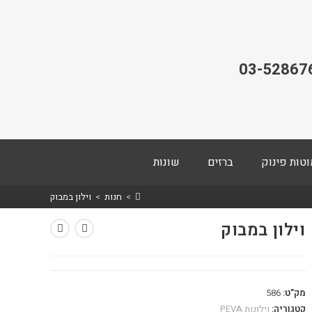
03-52867
וטות פינוק
ברזים
שונות
>
חנות
>
וילון במבוק
וילון במבוק
מק"ט:
586
קטגוריה:
וילונות PEVA