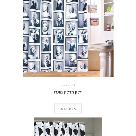
וילונות בד
וילון מרלין מונרו
מידע נוסף