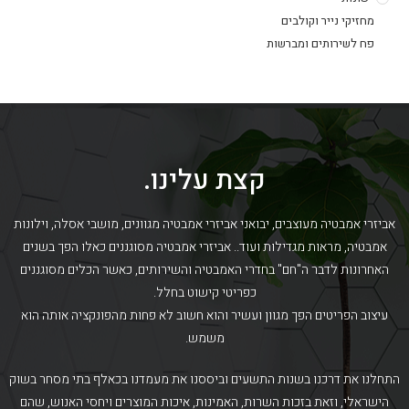
מחזיקי נייר וקולבים
פח לשירותים ומברשות
קצת עלינו.
אביזרי אמבטיה מעוצבים, יבואני אביזרי אמבטיה מגוונים, מושבי אסלה, וילונות
אמבטיה, מראות מגדילות ועוד.. אביזרי אמבטיה מסוגננים כאלו הפך בשנים
האחרונות לדבר ה"חם" בחדרי האמבטיה והשירותים, כאשר הכלים מסוגננים
כפריטי קישוט בחלל.
עיצוב הפריטים הפך מגוון ועשיר והוא חשוב לא פחות מהפונקציה אותה הוא
משמש.
התחלנו את דרכנו בשנות התשעים וביססנו את מעמדנו בכאלף בתי מסחר בשוק
הישראלי, וזאת בזכות השרות, האמינות, איכות המוצרים ויחסי האנוש, שהם