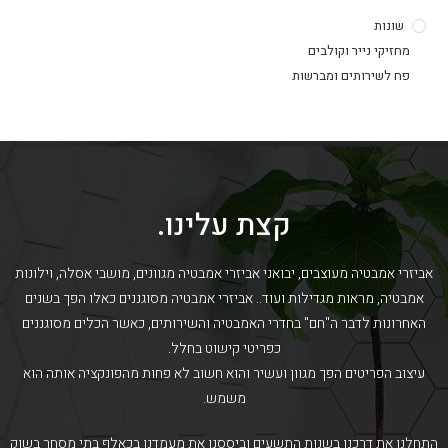
שונות
מחזיקי נייר וקולבים
פח לשירותים ומברשות
קצת עלינו.
אביזרי אמבטיה מעוצבים, יבואני אביזרי אמבטיה מגוונים, מושבי אסלה, וילונות
אמבטיה, מראות מגדילות ועוד.. אביזרי אמבטיה מסוגננים כאלו הפך בשנים
האחרונות לדבר ה"חם" בחדרי האמבטיה והשירותים, כאשר הכלים מסוגננים
כפריטי קישוט בחלל.
עיצוב הפריטים הפך מגוון ועשיר והוא חשוב לא פחות מהפונקציה אותה הוא
משמש.
התחלנו את דרכנו בשנות התשעים וביססנו את מעמדנו בכאלף בתי מסחר בשוק