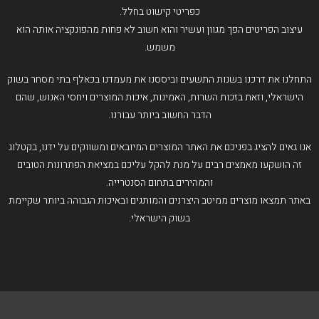
כפריטי קישוט בחלל.
עיצוב הפריטים הפך מגוון ועשיר והוא חשוב לא פחות מהפונקציה אותה הוא
משמש.
התחלנו את דרכנו בשנות התשעים וביססנו את מעמדנו בכאלף בתי מסחר בשוק
הישראלי, וזאת בזכות השרות, האמינות, איכות המוצרים ויחסי האנוש, שהם
הדבר החשוב ביותר עבורנו.
אנו גאים להציג בפניכם את האתר המוצרים המיובאים ומשווקים על ידנו, בקטלוג
זה הושקעו מאמצים רבים על מנת להקל עליכם במציאת הפתרונות הטובים
והמהירים בתחום הסנטרייה.
באתר תמצאו מוצרים ממיטב היצרנים והמותגים ובאיכות הגבוהה ביותר שקיימת
בשוק הישראלי.