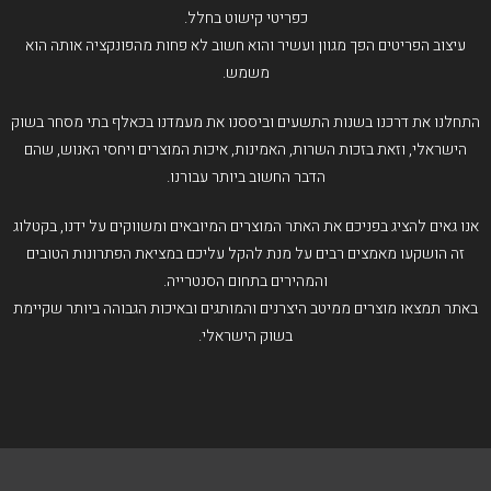
כפריטי קישוט בחלל.
עיצוב הפריטים הפך מגוון ועשיר והוא חשוב לא פחות מהפונקציה אותה הוא
משמש.
התחלנו את דרכנו בשנות התשעים וביססנו את מעמדנו בכאלף בתי מסחר בשוק
הישראלי, וזאת בזכות השרות, האמינות, איכות המוצרים ויחסי האנוש, שהם
הדבר החשוב ביותר עבורנו.
אנו גאים להציג בפניכם את האתר המוצרים המיובאים ומשווקים על ידנו, בקטלוג
זה הושקעו מאמצים רבים על מנת להקל עליכם במציאת הפתרונות הטובים
והמהירים בתחום הסנטרייה.
באתר תמצאו מוצרים ממיטב היצרנים והמותגים ובאיכות הגבוהה ביותר שקיימת
בשוק הישראלי.