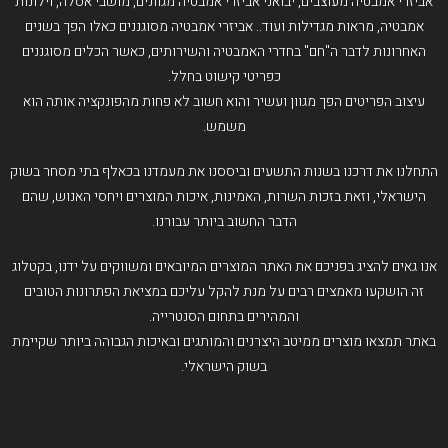
אביזרי אמבטיה מעוצבים, יבואני אביזרי אמבטיה מגוונים, מושבי אסלה, וילונות
אמבטיה, מראות מגדילות ועוד.. אביזרי אמבטיה מסוגננים כאלו הפך בשנים
האחרונות לדבר ה"חם" בחדרי האמבטיה והשירותים, כאשר הכלים מסוגננים
כפריטי קישוט בחלל.
עיצוב הפריטים הפך מגוון ועשיר והוא חשוב לא פחות מהפונקציה אותה הוא
משמש.
התחלנו את דרכנו בשנות התשעים וביססנו את מעמדנו בכאלף בתי מסחר בשוק
הישראלי, וזאת בזכות השרות, האמינות, איכות המוצרים ויחסי האנוש, שהם
הדבר החשוב ביותר עבורנו.
אנו גאים להציג בפניכם את האתר המוצרים המיובאים ומשווקים על ידנו, בקטלוג
זה הושקעו מאמצים רבים על מנת להקל עליכם במציאת הפתרונות הטובים
והמהירים בתחום הסנטרייה.
באתר תמצאו מוצרים ממיטב היצרנים והמותגים ובאיכות הגבוהה ביותר שקיימת
בשוק הישראלי.