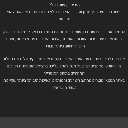
כפריטי קישוט בחלל.
עיצוב הפריטים הפך מגוון ועשיר והוא חשוב לא פחות מהפונקציה אותה הוא
משמש.
התחלנו את דרכנו בשנות התשעים וביססנו את מעמדנו בכאלף בתי מסחר בשוק
הישראלי, וזאת בזכות השרות, האמינות, איכות המוצרים ויחסי האנוש, שהם
הדבר החשוב ביותר עבורנו.
אנו גאים להציג בפניכם את האתר המוצרים המיובאים ומשווקים על ידנו, בקטלוג
זה הושקעו מאמצים רבים על מנת להקל עליכם במציאת הפתרונות הטובים
והמהירים בתחום הסנטרייה.
באתר תמצאו מוצרים ממיטב היצרנים והמותגים ובאיכות הגבוהה ביותר שקיימת
בשוק הישראלי.