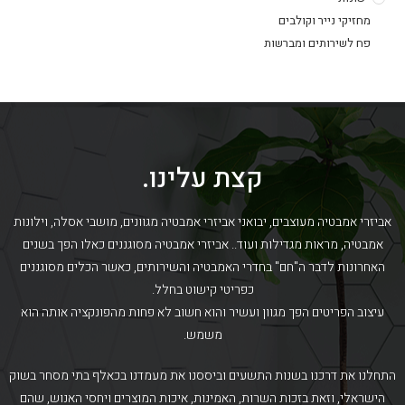
מחזיקי נייר וקולבים
פח לשירותים ומברשות
קצת עלינו.
אביזרי אמבטיה מעוצבים, יבואני אביזרי אמבטיה מגוונים, מושבי אסלה, וילונות
אמבטיה, מראות מגדילות ועוד.. אביזרי אמבטיה מסוגננים כאלו הפך בשנים
האחרונות לדבר ה"חם" בחדרי האמבטיה והשירותים, כאשר הכלים מסוגננים
כפריטי קישוט בחלל.
עיצוב הפריטים הפך מגוון ועשיר והוא חשוב לא פחות מהפונקציה אותה הוא
משמש.
התחלנו את דרכנו בשנות התשעים וביססנו את מעמדנו בכאלף בתי מסחר בשוק
הישראלי, וזאת בזכות השרות, האמינות, איכות המוצרים ויחסי האנוש, שהם