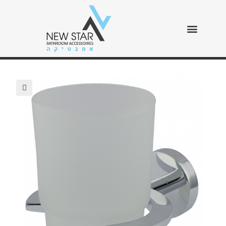
כוס SL
>
חנות
>
כוס SL