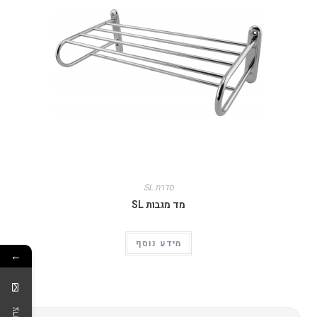
סדרת SL
מד מגבות SL
מידע נוסף
←