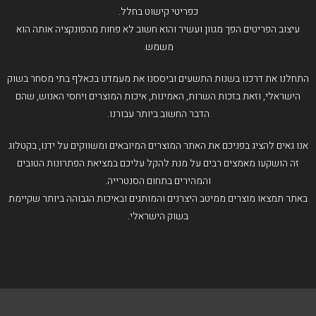
כפריטי קישוט בחלל.
עיצוב הפריטים הפך מגוון ועשיר והוא חשוב לא פחות מהפונקציה אותה הוא
משמש.
התחלנו את דרכנו בשנות התשעים וביססנו את מעמדנו בכאלף בתי מסחר בשוק
הישראלי, וזאת בזכות השרות, האמינות, איכות המוצרים ויחסי האנוש, שהם
הדבר החשוב ביותר עבורנו.
אנו גאים להציג בפניכם את האתר המוצרים המיובאים ומשווקים על ידנו, בקטלוג
זה הושקעו מאמצים רבים על מנת להקל עליכם במציאת הפתרונות הטובים
והמהירים בתחום הסנטרייה.
באתר תמצאו מוצרים ממיטב היצרנים והמותגים ובאיכות הגבוהה ביותר שקיימת
בשוק הישראלי.