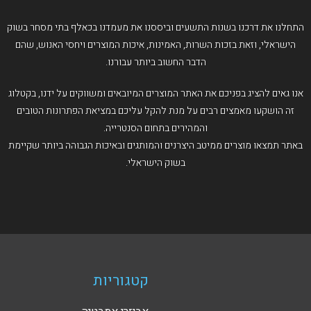
התחלנו את דרכנו בשנות התשעים וביססנו את מעמדנו בכאלף בתי מסחר בשוק
הישראלי, וזאת בזכות השרות, האמינות, איכות המוצרים ויחסי האנוש, שהם
הדבר החשוב ביותר עבורנו.
אנו גאים להציג בפניכם את האתר המוצרים המיובאים ומשווקים על ידנו, בקטלוג
זה הושקעו מאמצים רבים על מנת להקל עליכם במציאת הפתרונות הטובים
והמהירים בתחום הסנטרייה.
באתר תמצאו מוצרים ממיטב היצרנים והמותגים ובאיכות הגבוהה ביותר שקיימת
בשוק הישראלי.
קטגוריות