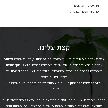
מחזיקי נייר וקולבים
פח לשירותים ומברשות
קצת עלינו.
אביזרי אמבטיה מעוצבים, יבואני אביזרי אמבטיה מגוונים, מושבי אסלה, וילונות
אמבטיה, מראות מגדילות ועוד.. אביזרי אמבטיה מסוגננים כאלו הפך בשנים
האחרונות לדבר ה"חם" בחדרי האמבטיה והשירותים, כאשר הכלים מסוגננים
כפריטי קישוט בחלל.
עיצוב הפריטים הפך מגוון ועשיר והוא חשוב לא פחות מהפונקציה אותה הוא
משמש.
התחלנו את דרכנו בשנות התשעים וביססנו את מעמדנו בכאלף בתי מסחר בשוק
הישראלי, וזאת בזכות השרות, האמינות, איכות המוצרים ויחסי האנוש, שהם