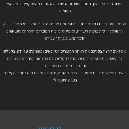
עיצוב הפריטים הפך מגוון ועשיר והוא חשוב לא פחות מהפונקציה אותה הוא
משמש.
התחלנו את דרכנו בשנות התשעים וביססנו את מעמדנו בכאלף בתי מסחר בשוק
הישראלי, וזאת בזכות השרות, האמינות, איכות המוצרים ויחסי האנוש, שהם
הדבר החשוב ביותר עבורנו.
אנו גאים להציג בפניכם את האתר המוצרים המיובאים ומשווקים על ידנו, בקטלוג
זה הושקעו מאמצים רבים על מנת להקל עליכם במציאת הפתרונות הטובים
והמהירים בתחום הסנטרייה.
באתר תמצאו מוצרים ממיטב היצרנים והמותגים ובאיכות הגבוהה ביותר שקיימת
בשוק הישראלי.