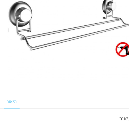
תיאור
אור