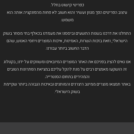
כפריטי קישוט בחלל.
עיצוב הפריטים הפך מגוון ועשיר והוא חשוב לא פחות מהפונקציה אותה הוא
משמש.
התחלנו את דרכנו בשנות התשעים וביססנו את מעמדנו בכאלף בתי מסחר בשוק
הישראלי, וזאת בזכות השרות, האמינות, איכות המוצרים ויחסי האנוש, שהם
הדבר החשוב ביותר עבורנו.
אנו גאים להציג בפניכם את האתר המוצרים המיובאים ומשווקים על ידנו, בקטלוג
זה הושקעו מאמצים רבים על מנת להקל עליכם במציאת הפתרונות הטובים
והמהירים בתחום הסנטרייה.
באתר תמצאו מוצרים ממיטב היצרנים והמותגים ובאיכות הגבוהה ביותר שקיימת
בשוק הישראלי.