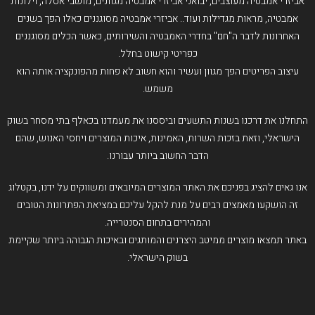
אביזרי אמבטיה מעוצבים, יבואני אביזרי אמבטיה מגוונים, מושבי אסלה, וילונות
אמבטיה, מראות מגדילות ועוד.. אביזרי אמבטיה מסוגננים כאלו הפך בשנים
האחרונות לדבר ה"חם" בחדרי האמבטיה והשירותים, כאשר הכלים מסוגננים
כפריטי קישוט בחלל.
עיצוב הפריטים הפך מגוון ועשיר והוא חשוב לא פחות מהפונקציה אותה הוא
משמש.
התחלנו את דרכנו בשנות התשעים וביססנו את מעמדנו בכאלף בתי מסחר בשוק
הישראלי, וזאת בזכות השרות, האמינות, איכות המוצרים ויחסי האנוש, שהם
הדבר החשוב ביותר עבורנו.
אנו גאים להציג בפניכם את האתר המוצרים המיובאים ומשווקים על ידנו, בקטלוג
זה הושקעו מאמצים רבים על מנת להקל עליכם במציאת הפתרונות הטובים
והמהירים בתחום הסנטרייה.
באתר תמצאו מוצרים ממיטב היצרנים והמותגים ובאיכות הגבוהה ביותר שקיימת
בשוק הישראלי.