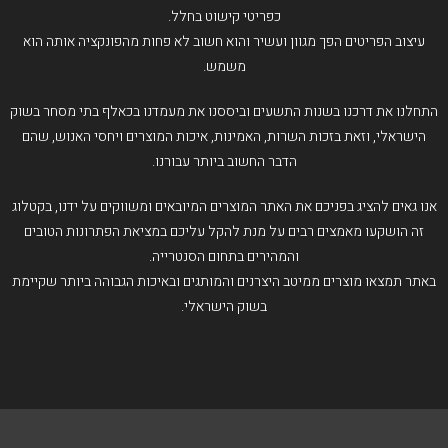
כפריטי קישוט בחלל.
עיצוב הפריטים הפך מגוון ועשיר והוא חשוב לא פחות מהפונקציה אותה הוא
משמש.
התחלנו את דרכנו בשנות התשעים וביססנו את מעמדנו בכאלף בתי מסחר בשוק
הישראלי, וזאת בזכות השרות, האמינות, איכות המוצרים ויחסי האנוש, שהם
הדבר החשוב ביותר עבורנו.
אנו גאים להציג בפניכם את האתר המוצרים המיובאים ומשווקים על ידנו, בקטלוג
זה הושקעו מאמצים רבים על מנת להקל עליכם במציאת הפתרונות הטובים
והמהירים בתחום הסנטרייה.
באתר תמצאו מוצרים ממיטב היצרנים והמותגים ובאיכות הגבוהה ביותר שקיימת
בשוק הישראלי.