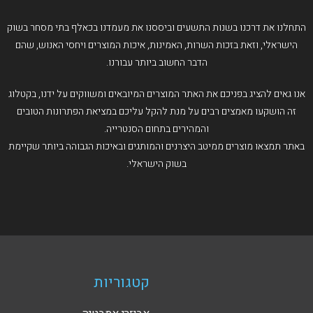
התחלנו את דרכנו בשנות התשעים וביססנו את מעמדנו בכאלף בתי מסחר בשוק
הישראלי, וזאת בזכות השרות, האמינות, איכות המוצרים ויחסי האנוש, שהם
הדבר החשוב ביותר עבורנו.
אנו גאים להציג בפניכם את האתר המוצרים המיובאים ומשווקים על ידנו, בקטלוג
זה הושקעו מאמצים רבים על מנת להקל עליכם במציאת הפתרונות הטובים
והמהירים בתחום הסנטרייה.
באתר תמצאו מוצרים ממיטב היצרנים והמותגים ובאיכות הגבוהה ביותר שקיימת
בשוק הישראלי.
קטגוריות