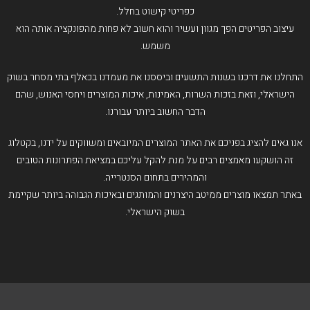
כפריטי קישוט בחלל.
עיצוב הפריטים הפך מגוון ועשיר והוא חשוב לא פחות מהפונקציה אותה הוא
משמש.
התחלנו את דרכנו בשנות התשעים וביססנו את מעמדנו בכאלף בתי מסחר בשוק
הישראלי, וזאת בזכות השרות, האמינות, איכות המוצרים ויחסי האנוש, שהם
הדבר החשוב ביותר עבורנו.
אנו גאים להציג בפניכם את האתר המוצרים המיובאים ומשווקים על ידנו, בקטלוג
זה הושקעו מאמצים רבים על מנת להקל עליכם במציאת הפתרונות הטובים
והמהירים בתחום הסנטרייה.
באתר תמצאו מוצרים ממיטב היצרנים והמותגים ובאיכות הגבוהה ביותר שקיימת
בשוק הישראלי.