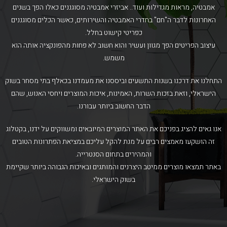
אמבטיה, מראות מגדילות ועוד.. אביזרי אמבטיה מסוגננים כאלו הפך בשנים
האחרונות לדבר ה"חם" בחדרי האמבטיה והשירותים, כאשר הכלים מסוגננים
כפריטי קישוט בחלל.
עיצוב הפריטים הפך מגוון ועשיר והוא חשוב לא פחות מהפונקציה אותה הוא
משמש.
התחלנו את דרכנו בשנות התשעים וביססנו את מעמדנו בכאלף בתי מסחר בשוק
הישראלי, וזאת בזכות השרות, האמינות, איכות המוצרים ויחסי האנוש, שהם
הדבר החשוב ביותר עבורנו.
אנו גאים להציג בפניכם את האתר המוצרים המיובאים ומשווקים על ידנו, בקטלוג
זה הושקעו מאמצים רבים על מנת להקל עליכם במציאת הפתרונות הטובים
והמהירים בתחום הסנטרייה.
באתר תמצאו מוצרים ממיטב היצרנים והמותגים ובאיכות הגבוהה ביותר שקיימת
בשוק הישראלי.