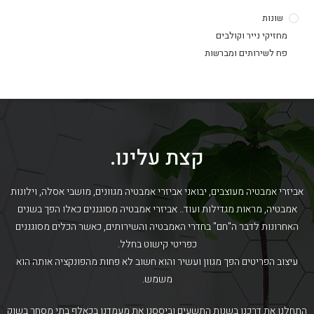
שונות
מחזיקי נייר וקולבים
פח לשירותים ומברשות
קצת עלינו.
אביזרי אמבטיה מעוצבים, יבואני אביזרי אמבטיה מגוונים, מושבי אסלה, וילונות
אמבטיה, מראות מגדילות ועוד.. אביזרי אמבטיה מסוגננים כאלו הפך בשנים
האחרונות לדבר ה"חם" בחדרי האמבטיה והשירותים, כאשר הכלים מסוגננים
כפריטי קישוט בחלל.
עיצוב הפריטים הפך מגוון ועשיר והוא חשוב לא פחות מהפונקציה אותה הוא
משמש.
התחלנו את דרכנו בשנות התשעים וביססנו את מעמדנו בכאלף בתי מסחר בשוק