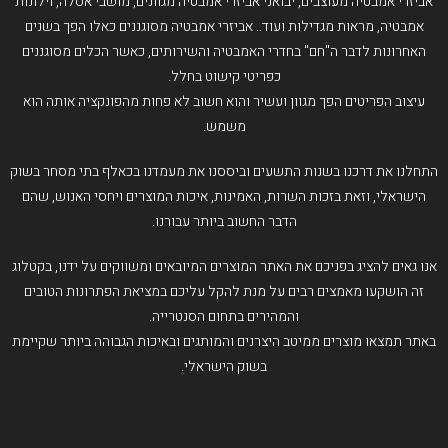
אביזרי אמבטיה מעוצבים, יבואני אביזרי אמבטיה מגוונים, מושבי אסלה, וילונות
אמבטיה, מראות מגדילות ועוד.. אביזרי אמבטיה מסוגננים כאלו הפך בשנים
האחרונות לדבר ה"חם" בחדרי האמבטיה והשירותים, כאשר הכלים מסוגננים
כפריטי קישוט בחלל.
עיצוב הפריטים הפך מגוון ועשיר והוא חשוב לא פחות מהפונקציה אותה הוא
משמש.
התחלנו את דרכנו בשנות התשעים וביססנו את מעמדנו בכאלף בתי מסחר בשוק
הישראלי, וזאת בזכות השרות, האמינות, איכות המוצרים ויחסי האנוש, שהם
הדבר החשוב ביותר עבורנו.
אנו גאים להציג בפניכם את האתר המוצרים המיובאים ומשווקים על ידנו, בקטלוג
זה הושקעו מאמצים רבים על מנת להקל עליכם במציאת הפתרונות הטובים
והמהירים בתחום הסנטרייה.
באתר תמצאו מוצרים ממיטב היצרנים והמותגים ובאיכות הגבוהה ביותר שקיימת
בשוק הישראלי.