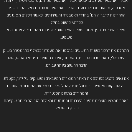
אביזרי אמבטיה מעוצבים, יבואני אביזרי אמבטיה מגוונים, מושבי אסלה, וילונות
אמבטיה, מראות מגדילות ועוד.. אביזרי אמבטיה מסוגננים כאלו הפך בשנים
האחרונות לדבר ה"חם" בחדרי האמבטיה והשירותים, כאשר הכלים מסוגננים
כפריטי קישוט בחלל.
עיצוב הפריטים הפך מגוון ועשיר והוא חשוב לא פחות מהפונקציה אותה הוא
משמש.
התחלנו את דרכנו בשנות התשעים וביססנו את מעמדנו בכאלף בתי מסחר בשוק
הישראלי, וזאת בזכות השרות, האמינות, איכות המוצרים ויחסי האנוש, שהם
הדבר החשוב ביותר עבורנו.
אנו גאים להציג בפניכם את האתר המוצרים המיובאים ומשווקים על ידנו, בקטלוג
זה הושקעו מאמצים רבים על מנת להקל עליכם במציאת הפתרונות הטובים
והמהירים בתחום הסנטרייה.
באתר תמצאו מוצרים ממיטב היצרנים והמותגים ובאיכות הגבוהה ביותר שקיימת
בשוק הישראלי.