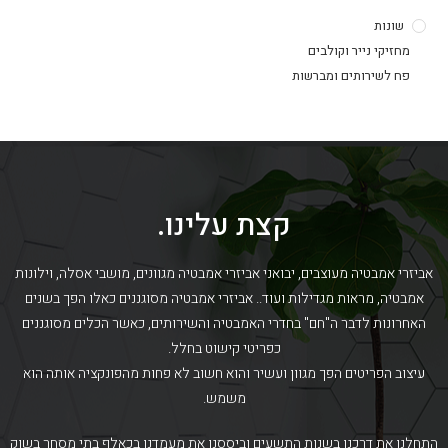
שונות
מחזיקי נייר וקולבים
פח לשירותים ומברשות
קצת עלינו.
אביזרי אמבטיה מעוצבים, יבואני אביזרי אמבטיה מגוונים, מושבי אסלה, וילונות
אמבטיה, מראות מגדילות ועוד.. אביזרי אמבטיה מסוגננים כאלו הפך בשנים
האחרונות לדבר ה"חם" בחדרי האמבטיה והשירותים, כאשר הכלים מסוגננים
כפריטי קישוט בחלל.
עיצוב הפריטים הפך מגוון ועשיר והוא חשוב לא פחות מהפונקציה אותה הוא
משמש.
התחלנו את דרכנו בשנות התשעים וביססנו את מעמדנו בכאלף בתי מסחר בשוק