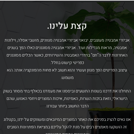
קצת עלינו.
אביזרי אמבטיה מעוצבים, יבואני אביזרי אמבטיה מגוונים, מושבי אסלה, וילונות
אמבטיה, מראות מגדילות ועוד.. אביזרי אמבטיה מסוגננים כאלו הפך בשנים
האחרונות לדבר ה"חם" בחדרי האמבטיה והשירותים, כאשר הכלים מסוגננים
כפריטי קישוט בחלל.
עיצוב הפריטים הפך מגוון ועשיר והוא חשוב לא פחות מהפונקציה אותה הוא
משמש.
התחלנו את דרכנו בשנות התשעים וביססנו את מעמדנו בכאלף בתי מסחר בשוק
הישראלי, וזאת בזכות השרות, האמינות, איכות המוצרים ויחסי האנוש, שהם
הדבר החשוב ביותר עבורנו.
אנו גאים להציג בפניכם את האתר המוצרים המיובאים ומשווקים על ידנו, בקטלוג
זה הושקעו מאמצים רבים על מנת להקל עליכם במציאת הפתרונות הטובים