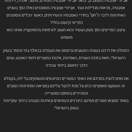
אביזרי אמבטיה מעוצבים, יבואני אביזרי אמבטיה מגוונים, מושבי אסלה, וילונות
אמבטיה, מראות מגדילות ועוד.. אביזרי אמבטיה מסוגננים כאלו הפך בשנים
האחרונות לדבר ה"חם" בחדרי האמבטיה והשירותים, כאשר הכלים מסוגננים
כפריטי קישוט בחלל.
עיצוב הפריטים הפך מגוון ועשיר והוא חשוב לא פחות מהפונקציה אותה הוא
משמש.
התחלנו את דרכנו בשנות התשעים וביססנו את מעמדנו בכאלף בתי מסחר בשוק
הישראלי, וזאת בזכות השרות, האמינות, איכות המוצרים ויחסי האנוש, שהם
הדבר החשוב ביותר עבורנו.
אנו גאים להציג בפניכם את האתר המוצרים המיובאים ומשווקים על ידנו, בקטלוג
זה הושקעו מאמצים רבים על מנת להקל עליכם במציאת הפתרונות הטובים
והמהירים בתחום הסנטרייה.
באתר תמצאו מוצרים ממיטב היצרנים והמותגים ובאיכות הגבוהה ביותר שקיימת
בשוק הישראלי.