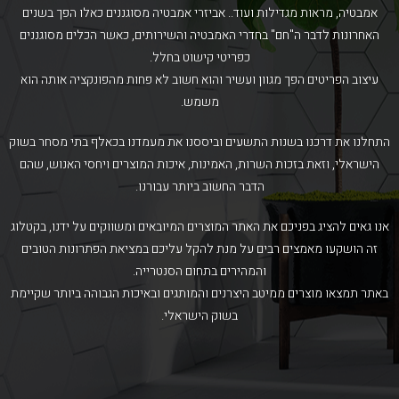
אמבטיה, מראות מגדילות ועוד.. אביזרי אמבטיה מסוגננים כאלו הפך בשנים
האחרונות לדבר ה"חם" בחדרי האמבטיה והשירותים, כאשר הכלים מסוגננים
כפריטי קישוט בחלל.
עיצוב הפריטים הפך מגוון ועשיר והוא חשוב לא פחות מהפונקציה אותה הוא
משמש.
התחלנו את דרכנו בשנות התשעים וביססנו את מעמדנו בכאלף בתי מסחר בשוק
הישראלי, וזאת בזכות השרות, האמינות, איכות המוצרים ויחסי האנוש, שהם
הדבר החשוב ביותר עבורנו.
אנו גאים להציג בפניכם את האתר המוצרים המיובאים ומשווקים על ידנו, בקטלוג
זה הושקעו מאמצים רבים על מנת להקל עליכם במציאת הפתרונות הטובים
והמהירים בתחום הסנטרייה.
באתר תמצאו מוצרים ממיטב היצרנים והמותגים ובאיכות הגבוהה ביותר שקיימת
בשוק הישראלי.