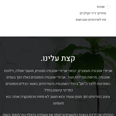
שונות
מחזיקי נייר וקולבים
פח לשירותים ומברשות
קצת עלינו.
אביזרי אמבטיה מעוצבים, יבואני אביזרי אמבטיה מגוונים, מושבי אסלה, וילונות
אמבטיה, מראות מגדילות ועוד.. אביזרי אמבטיה מסוגננים כאלו הפך בשנים
האחרונות לדבר ה"חם" בחדרי האמבטיה והשירותים, כאשר הכלים מסוגננים
כפריטי קישוט בחלל.
עיצוב הפריטים הפך מגוון ועשיר והוא חשוב לא פחות מהפונקציה אותה הוא
משמש.
התחלנו את דרכנו בשנות התשעים וביססנו את מעמדנו בכאלף בתי מסחר בשוק