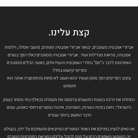
קצת עלינו.
אביזרי אמבטיה מעוצבים, יבואני אביזרי אמבטיה מגוונים, מושבי אסלה, וילונות
אמבטיה, מראות מגדילות ועוד.. אביזרי אמבטיה מסוגננים כאלו הפך בשנים
האחרונות לדבר ה"חם" בחדרי האמבטיה והשירותים, כאשר הכלים מסוגננים
כפריטי קישוט בחלל.
עיצוב הפריטים הפך מגוון ועשיר והוא חשוב לא פחות מהפונקציה אותה הוא
משמש.
התחלנו את דרכנו בשנות התשעים וביססנו את מעמדנו בכאלף בתי מסחר בשוק
הישראלי, וזאת בזכות השרות, האמינות, איכות המוצרים ויחסי האנוש, שהם
הדבר החשוב ביותר עבורנו.
אנו גאים להציג בפניכם את האתר המוצרים המיובאים ומשווקים על ידנו, בקטלוג
זה הושקעו מאמצים רבים על מנת להקל עליכם במציאת הפתרונות הטובים