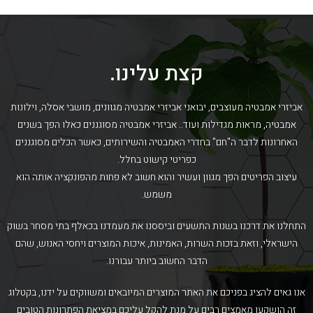
קצת עלינו.
אביזרי אמבטיה מעוצבים, יבואני אביזרי אמבטיה מגוונים, מושבי אסלה, וילונות
אמבטיה, מראות מגדילות ועוד.. אביזרי אמבטיה מסוגננים כאלו הפך בשנים
האחרונות לדבר ה"חם" בחדרי האמבטיה והשירותים, כאשר הכלים מסוגננים
כפריטי קישוט בחלל.
עיצוב הפריטים הפך מגוון ועשיר והוא חשוב לא פחות מהפונקציה אותה הוא
משמש.
התחלנו את דרכנו בשנות התשעים וביססנו את מעמדנו בכאלף בתי מסחר בשוק
הישראלי, וזאת בזכות השרות, האמינות, איכות המוצרים ויחסי האנוש, שהם
הדבר החשוב ביותר עבורנו.
אנו גאים להציג בפניכם את האתר המוצרים המיובאים ומשווקים על ידנו, בקטלוג
זה הושקעו מאמצים רבים על מנת להקל עליכם במציאת הפתרונות הטובים