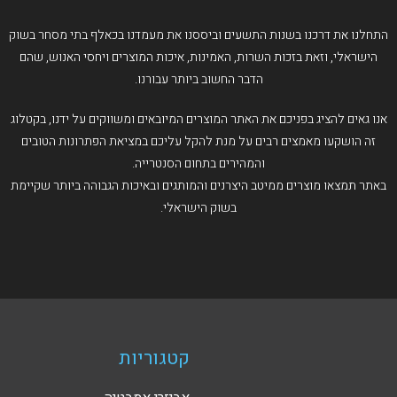
התחלנו את דרכנו בשנות התשעים וביססנו את מעמדנו בכאלף בתי מסחר בשוק
הישראלי, וזאת בזכות השרות, האמינות, איכות המוצרים ויחסי האנוש, שהם
הדבר החשוב ביותר עבורנו.
אנו גאים להציג בפניכם את האתר המוצרים המיובאים ומשווקים על ידנו, בקטלוג
זה הושקעו מאמצים רבים על מנת להקל עליכם במציאת הפתרונות הטובים
והמהירים בתחום הסנטרייה.
באתר תמצאו מוצרים ממיטב היצרנים והמותגים ובאיכות הגבוהה ביותר שקיימת
בשוק הישראלי.
קטגוריות